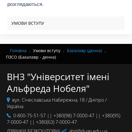
розглядаються.
УМОВИ ВСТУПУ
Головна
.
Умови вступу
.
Бакалавр (денна)
.
ПЗСО (Бакалавр - денна)
ВНЗ "Університет імені
Альфреда Нобеля"
вул. Січеславська Набережна, 18 / Дніпро /
Україна
0-800-75-51-57
||
+380(98) 7-0000-47
||
+380(95)
7-0000-47
||
+380(63) 7-0000-47
ДЗВІНКИ БЕЗКОШТОВНІ
abit@duan.edu.ua