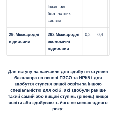
Інжиніринг
безпілотних
систем
29. Міжнародні
292 Міжнародні
0,3
0,4
0,3
відносини
економічні
відносини
Для вступу на навчання для здобуття ступеня
бакалавра на основі ПЗСО та НРК5 і для
здобуття ступеня вищої освіти за іншою
спеціальністю для осіб, які здобули раніше
такий самий або вищий ступінь (рівень) вищої
освіти або здобувають його не менше одного
року: