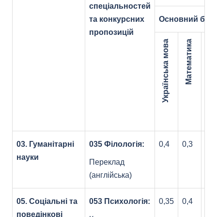
спеціальностей
та конкурсних
Основний бло
пропозицій
Українська мова
Математика
Історія України
03. Гуманітарні
035 Філологія:
0,4
0,3
0,3
науки
Переклад
(англійська)
05. Соціальні та
053 Психологія:
0,35
0,4
0,2
поведінкові