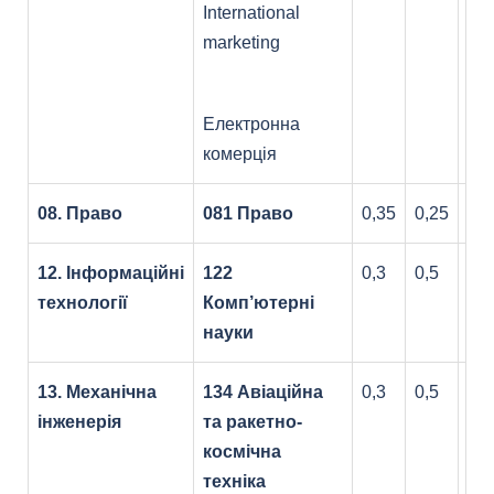
International
marketing
Електронна
комерція
08. Право
081 Право
0,35
0,25
0,4
12. Інформаційні
122
0,3
0,5
0,2
технології
Комп’ютерні
науки
13. Механічна
134 Авіаційна
0,3
0,5
0,2
інженерія
та ракетно-
космічна
техніка