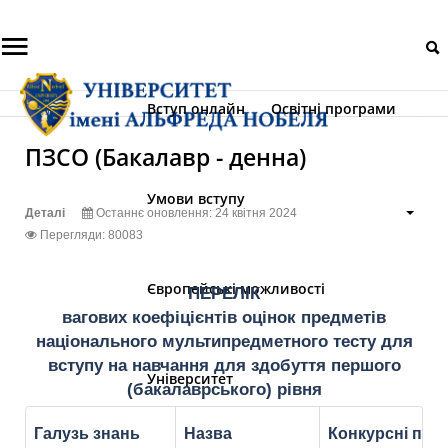
Вступ
Вступ онлайн
Освітні програми
онлайн
Пошук
на сайті
ПЗСО (Бакалавр - денна)
Освітні
програми
Умови вступу
Деталі
Останнє оновлення: 24 квітня 2024
Умови
Перегляди: 80083
вступу
Європейські
Європейські можливості
ПЕРЕЛІК
можливості
вагових коефіцієнтів оцінок предметів
національного мультипредметного тесту для
Університет
вступу на навчання для здобуття першого
Університет
(бакалаврського) рівня
Галузь знань
Назва
Конкурсні пре